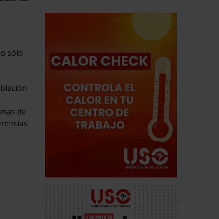
no sólo
oblación
asas de
erencias