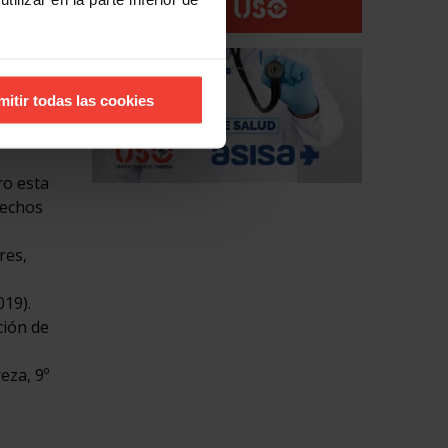
ón
e las
 sin el
mitir todas las cookies
ción
l Código
ro esta
rechos
res,
019).
ción de
eza, 9º