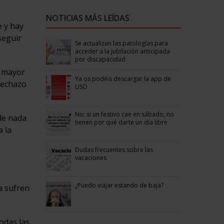
NOTICIAS MÁS LEÍDAS
e y hay
seguir
Se actualizan las patologías para
acceder a la jubilación anticipada
por discapacidad
n mayor
Ya os podéis descargar la app de
 rechazo
USO
No: si un festivo cae en sábado, no
 de nada
tienen por qué darte un día libre
a la
Dudas frecuentes sobre las
vacaciones
¿Puedo viajar estando de baja?
a sufren
odas las