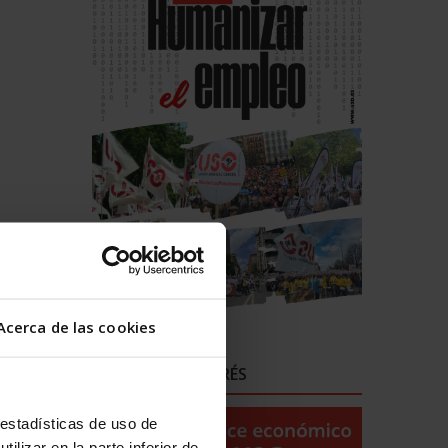
cha
 lo que
itarias
Acerca de las cookies
s del
ENLACES DE INTERÉS
 que las
 estadísticas de uso de
 físico
ilizar en la parte inferior de