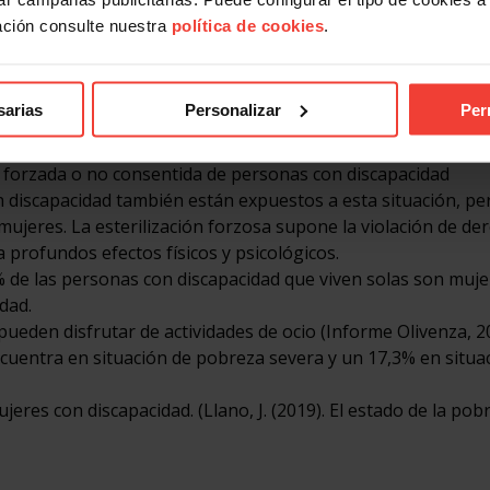
ación consulte nuestra
política de cookies
.
 con discapacidad es denunciada por el informe de la Fundaci
 con Discapacidad, “Poner fin a la esterilización forzosa d
con discapacidad”. En él se apunta a que se siguen haciendo
sarias
Personalizar
Per
 y niñas con discapacidad sobre el propósito de la interven
r. Está en trámite una Proposición de Ley de modificación de
ón forzada o no consentida de personas con discapacidad
 discapacidad también están expuestos a esta situación, pe
ujeres. La esterilización forzosa supone la violación de de
profundos efectos físicos y psicológicos.
% de las personas con discapacidad que viven solas son muje
dad.
pueden disfrutar de actividades de ocio (Informe Olivenza, 2
ncuentra en situación de pobreza severa y un 17,3% en situa
eres con discapacidad. (Llano, J. (2019). El estado de la pobr