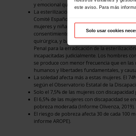
y emocional que las que no la tienen.
este aviso. Para más inform
La esterilización forzosa de mujeres y niñas
Comité Español de Representantes de Personas
mujeres y niñas, en su mayoría adolescentes, 
Solo usar cookies nece
consentimiento o comprensión de las mujeres
quirúrgica, y bajo el pretexto de su bienesta
Penal para la erradicación de la esterilizaci
incapacitadas judicialmente. Los hombres con
se produce con menor frecuencia que en las m
humanos y libertades fundamentales, y causa 
La soledad afecta más a estas mujeres. El 74
según el Observatorio Estatal de la Discapaci
Solo el 7,5% de las mujeres con discapacidad 
El 6,5% de las mujeres con discapacidad se e
pobreza moderada (Informe Olivenza, 2019).
El riesgo de pobreza afecta 30 de cada 100 muj
informe AROPE).