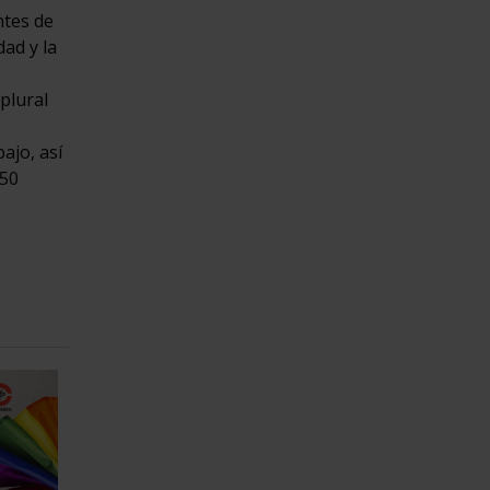
ntes de
ad y la
plural
ajo, así
 50