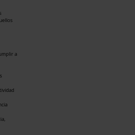
s
uellos
umplir a
s
tividad
ncia
ia,