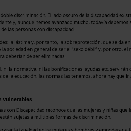
oble discriminación. El lado oscuro de la discapacidad exist
 evidente y, aunque hemos avanzado mucho, todavía debemos 
 de las personas con discapacidad.
udes: la lástima y, por tanto, la sobreprotección, que se da e
la sociedad en general de ser el “sexo débil” y, por otro, el
tra deberían de ser eliminadas.
, ni la normativa, ni las bonificaciones, ayudas etc. servirán
 de la educación, las normas las tenemos, ahora hay que ir 
s vulnerables
as con Discapacidad reconoce que las mujeres y niñas que l
están sujetas a múltiples formas de discriminación.
e lograr la igualdad entre mujeres y hombres y empoderar a t