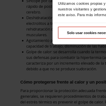
Síncope por calor: la permanencia de pie o 
Utilizamos cookies propias y 
rápido de postura puede producir una bajada
nuestros visitantes y gestiona
cerebro.
este aviso. Para más inform
Deshidratación y pérdida de electrolitos: la 
electrolitos a través de la sudoración. La sed
rehidratación del cuerpo y en los niveles de 
Solo usar cookies nece
musculares.
Agotamiento por calor: se produce cuando ex
capacidad de trabajo, disminución de las habi
Golpe de calor: se desarrolla cuando la termo
sus defensas para combatir la hipertermia (a
caracteriza por un incremento elevado de la t
debido a que no se produce sudoración.
Cómo protegerse frente al calor y un posib
Para proporcionar la protección adecuada frente
generales, se requieren procedimientos de trabajo
del estrés térmico es prevenir el golpe de calo