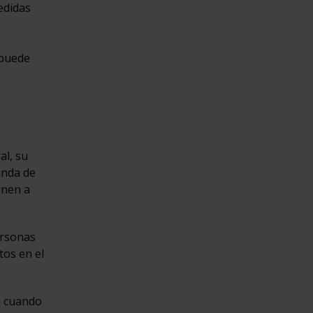
edidas
 puede
al, su
anda de
onen a
ersonas
tos en el
n cuando