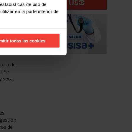
cambio
 estadísticas de uso de
al
ilizar en la parte inferior de
lambres
mitir todas las cookies
ida de
yoría de
). Se
y seca,
es
 gestión
ros de