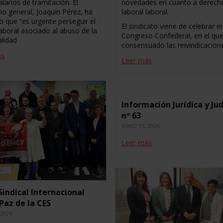
alarios de tramitación. El
novedades en cuanto a derech
io general, Joaquín Pérez, ha
laboral laboral.
o que “es urgente perseguir el
El sindicato viene de celebrar el
laboral asociado al abuso de la
Congreso Confederal, en el qu
lidad
consensuado las reivindicacion
ás
Leer más
Información Jurídica y Jud
nº 63
JUNIO 15, 2026
Leer más
 Sindical Internacional
 Paz de la CES
 2026