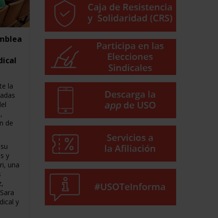
amblea
dical
te la
gadas
el
,
ón de
 su
s y
i, una
s
z,
 Sara
dical y