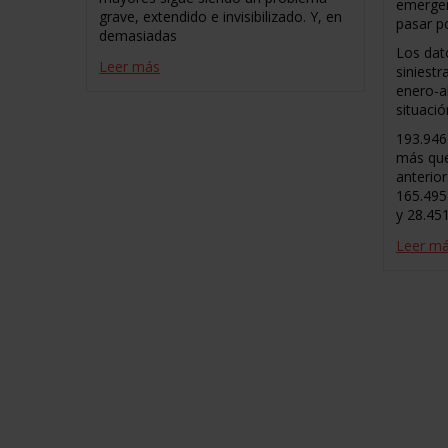
emergen
grave, extendido e invisibilizado. Y, en
pasar po
demasiadas
Los dat
Leer más
siniestr
enero-ab
situaci
193.946
más que
anterio
165.495
y 28.451
Leer m