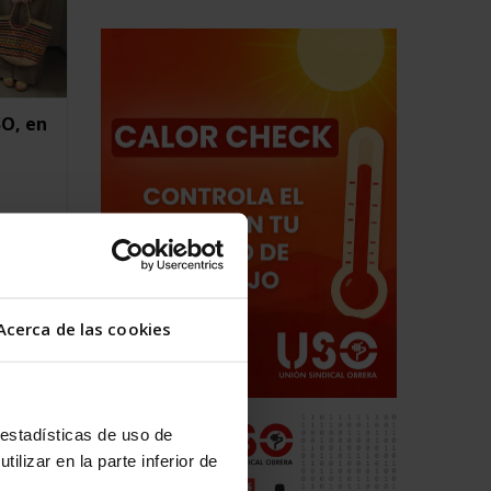
SO, en
cho
ntro y
ste
 del
Acerca de las cookies
 de
adas
vo,
acional
 estadísticas de uso de
ilizar en la parte inferior de
dado