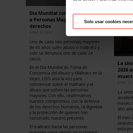
Día Mundial contra el Maltrato
a Personas Mayores: USO exige
Solo usar cookies nece
derechos
JUNIO 15, 2026
Uno de cada seis personas mayores
de 60 años sufre abuso o maltrato y
solo se denuncia uno de cada 24
casos
La sin
En el Día Mundial de Toma de
2026 a
Conciencia del Abuso y Maltrato en la
muert
Vejez, USO alza la voz para
JUNIO 12,
concienciar sobre el maltrato y el
abuso que sufren las personas
La sinie
mayores. Con ello, reafirmamos
acciden
nuestro compromiso con la defensa
meses d
de los derechos humanos, la dignidad
año ant
y la protección de quienes han
El mes d
construido nuestro presente.
siniestr
El maltrato hacia las personas
esta pr
mayores sigue siendo un problema