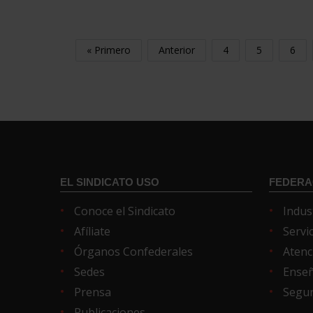
« Primero
Anterior
4
5
6
EL SINDICATO USO
FEDERA
Conoce el Sindicato
Indus
Afíliate
Servi
Órganos Confederales
Atenc
Sedes
Ense
Prensa
Segur
Publicaciones