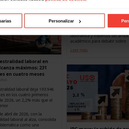
como uno de los principales es
de encuentro y reflexión en ma
derecho colectivo. Reúnen, cad
a magistrados, sindicatos,
sarias
Personalizar
Per
asociaciones empresariales,
profesionales de la abogacía
laboralista y expertos del ámbi
académico para debatir sobre
Leer más
iestralidad laboral en
lcanza máximos: 231
es en cuatro meses
 2026
stralidad laboral deja 193.946
tes en los cuatro primeros
e 2026, un 2,2% más que el
erior
e abril de 2026, con la
alidad laboral al alza, consolida
oblemática como una