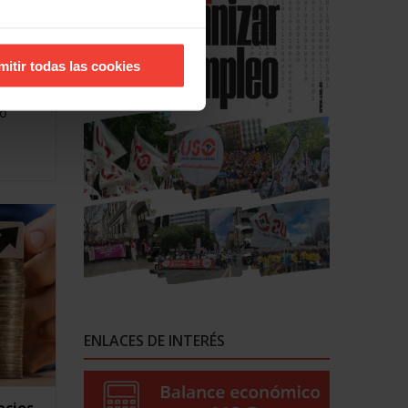
pacios
teria de
a año,
mitir todas las cookies
to
ENLACES DE INTERÉS