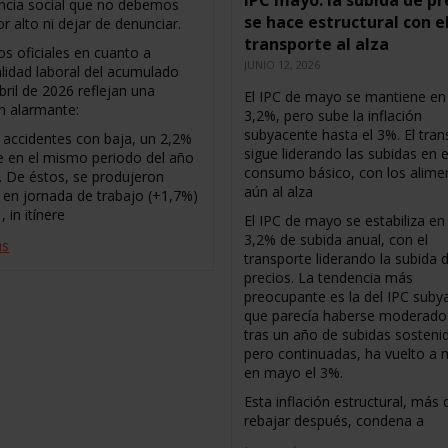
IPC mayo: la subida de pr
cia social que no debemos
se hace estructural con e
r alto ni dejar de denunciar.
transporte al alza
os oficiales en cuanto a
JUNIO 12, 2026
alidad laboral del acumulado
ril de 2026 reflejan una
El IPC de mayo se mantiene en 
ón alarmante:
3,2%, pero sube la inflación
subyacente hasta el 3%. El tran
 accidentes con baja, un 2,2%
sigue liderando las subidas en e
 en el mismo periodo del año
consumo básico, con los alime
r. De éstos, se produjeron
aún al alza
 en jornada de trabajo (+1,7%)
, in itínere
El IPC de mayo se estabiliza en
3,2% de subida anual, con el
ás
transporte liderando la subida 
precios. La tendencia más
preocupante es la del IPC suby
que parecía haberse moderado 
tras un año de subidas sosteni
pero continuadas, ha vuelto a 
en mayo el 3%.
Esta inflación estructural, más di
rebajar después, condena a