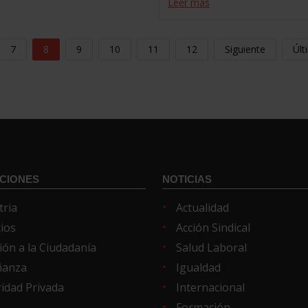
Leer más
7
8
9
10
11
12
Siguiente
Últ
CIONES
NOTICIAS
tria
Actualidad
cios
Acción Sindical
ión a la Ciudadanía
Salud Laboral
ñanza
Igualdad
idad Privada
Internacional
Formación