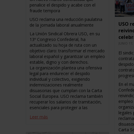
penalice el despido y acabe con el
fraude tempora
USO reclama una reducción paulatina
USO r
de la jornada laboral anualmente
reivin
La Unión Sindical Obrera USO, en su
celebr
13º Congreso Confederal, ha
JUNIO 17,
actualizado su hoja de ruta con un
objetivo claro: transformar el mercado
El sind
laboral español y garantizar un empleo
contrat
estable, digno y con derechos.
despido,
La organización plantea una ofensiva
contrat
legal para endurecer el despido
progres
individual y colectivo, exigiendo
En el m
indemnizaciones realmente
Confede
disuasorias que cumplan con la Carta
reivindi
Social Europea. USO reclama también
empleo 
recuperar los salarios de tramitación,
organiz
esenciales para proteger a las
legales
Leer más
reclama
disuasor
Carta S