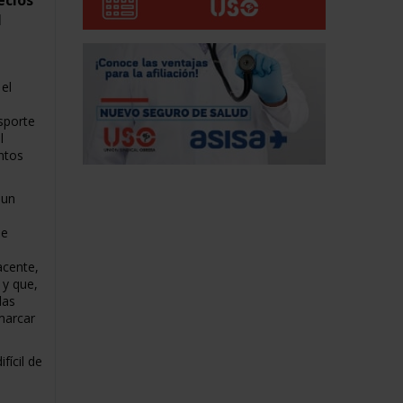
ecios
l
el
sporte
l
ntos
 un
de
acente,
y que,
das
marcar
fícil de