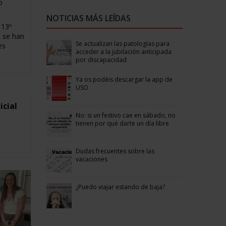
o
NOTICIAS MÁS LEÍDAS
 13º
e se han
Se actualizan las patologías para
es
acceder a la jubilación anticipada
por discapacidad
Ya os podéis descargar la app de
USO
icial
No: si un festivo cae en sábado, no
tienen por qué darte un día libre
Dudas frecuentes sobre las
vacaciones
¿Puedo viajar estando de baja?