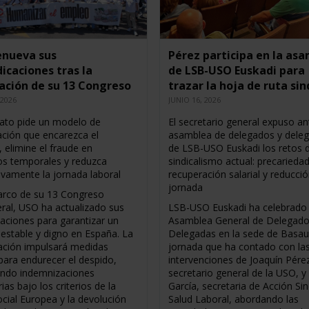
enueva sus
Pérez participa en la as
dicaciones tras la
de LSB-USO Euskadi para
ación de su 13 Congreso
trazar la hoja de ruta sin
 2026
JUNIO 16, 2026
icato pide un modelo de
El secretario general expuso an
ación que encarezca el
asamblea de delegados y dele
 elimine el fraude en
de LSB-USO Euskadi los retos d
os temporales y reduzca
sindicalismo actual: precariedad
ivamente la jornada laboral
recuperación salarial y reducci
jornada
arco de su 13 Congreso
ral, USO ha actualizado sus
LSB-USO Euskadi ha celebrado
caciones para garantizar un
Asamblea General de Delegado
estable y digno en España. La
Delegadas en la sede de Basaur
ación impulsará medidas
jornada que ha contado con la
 para endurecer el despido,
intervenciones de Joaquín Pére
ndo indemnizaciones
secretario general de la USO, y
ias bajo los criterios de la
García, secretaria de Acción Sin
ocial Europea y la devolución
Salud Laboral, abordando las