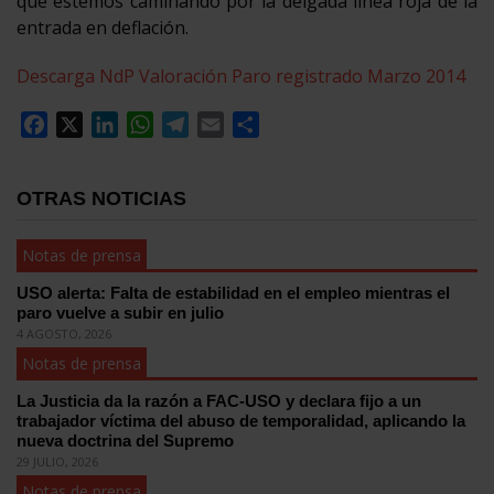
que estemos caminando por la delgada línea roja de la
entrada en deflación.
Descarga NdP Valoración Paro registrado Marzo 2014
Facebook
X
LinkedIn
WhatsApp
Telegram
Email
Compartir
OTRAS NOTICIAS
Notas de prensa
USO alerta: Falta de estabilidad en el empleo mientras el
paro vuelve a subir en julio
4 AGOSTO, 2026
Notas de prensa
La Justicia da la razón a FAC-USO y declara fijo a un
trabajador víctima del abuso de temporalidad, aplicando la
nueva doctrina del Supremo
29 JULIO, 2026
Notas de prensa