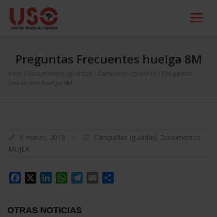
Preguntas Frecuentes huelga 8M
Inicio
/
Documentos Igualdad
/
Campañas Igualdad
/
Preguntas
Frecuentes huelga 8M
6 marzo, 2018
Campañas Igualdad
,
Documentos
MUJER
Facebook
X
LinkedIn
WhatsApp
Telegram
Email
Compartir
OTRAS NOTICIAS