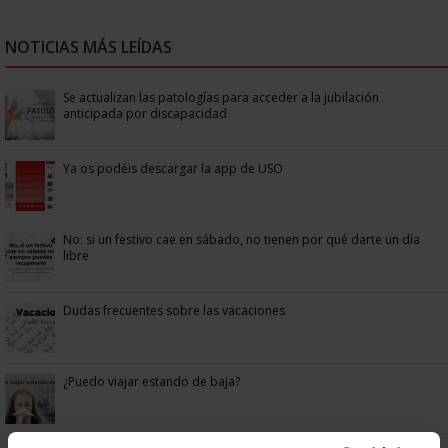
NOTICIAS MÁS LEÍDAS
Se actualizan las patologías para acceder a la jubilación
anticipada por discapacidad
Ya os podéis descargar la app de USO
No: si un festivo cae en sábado, no tienen por qué darte un día
libre
Dudas frecuentes sobre las vacaciones
¿Puedo viajar estando de baja?