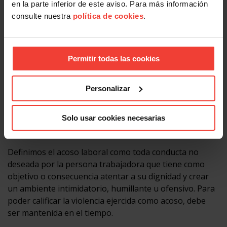
en la parte inferior de este aviso. Para más información
están relacionadas con el propio trabajo.
consulte nuestra
política de cookies
.
Violencia proveniente de los clientes a quienes se
atiende o se presta servicio.
Actuaciones violentas de compañeros o superiores
del propio lugar de trabajo
Permitir todas las cookies
¿Qué se entiende por acoso laboral?
Personalizar
El acoso laboral es una forma de violencia en el trabajo,
que tiene un trato diferenciado por sus singulares
Solo usar cookies necesarias
características.
Definimos el acoso laboral como toda conducta no
deseada por la persona trabajadora que tiene como
objetivo o consecuencia atentar a su dignidad y crear
un ambiente intimidatorio, humillante u ofensivo. Para
poder calificar la violencia ejercida como acoso, debe
ser mantenida en el tiempo.