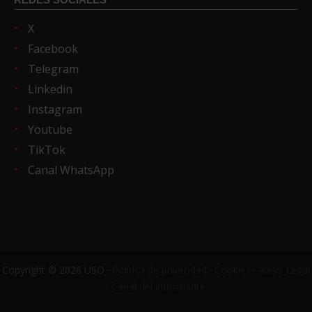
X
Facebook
Telegram
Linkedin
Instagram
Youtube
TikTok
Canal WhatsApp
Copyright © 2026 USO ·
Política de privacidad
·
Cookies
·
Aviso Legal
·
Canal del informante