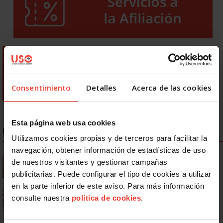
Consentimiento
Detalles
Acerca de las cookies
Esta página web usa cookies
NOTICIAS MÁS LEÍDAS
Utilizamos cookies propias y de terceros para facilitar la
navegación, obtener información de estadísticas de uso
Se actualizan las patologías para acceder a la jubilación
de nuestros visitantes y gestionar campañas
anticipada por discapacidad
publicitarias. Puede configurar el tipo de cookies a utilizar
en la parte inferior de este aviso. Para más información
Ya os podéis descargar la app de USO
consulte nuestra
política de cookies
.