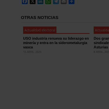
Facebook
X
LinkedIn
WhatsApp
Telegram
Email
Compartir
OTRAS NOTICIAS
Actualidad electoral
Actualida
USO industria renueva su liderazgo en
Dos gran
minería y entra en la siderometalurgia
sindical
vasca
Asturias
13 ABRIL, 2026
8 ABRIL, 20