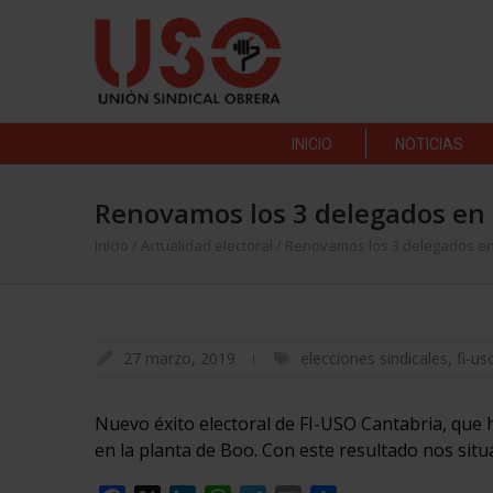
INICIO
NOTICIAS
Renovamos los 3 delegados en 
Inicio
/
Actualidad electoral
/
Renovamos los 3 delegados en
27 marzo, 2019
elecciones sindicales
,
fi-us
Nuevo éxito electoral de FI-USO Cantabria, que
en la planta de Boo. Con este resultado nos sit