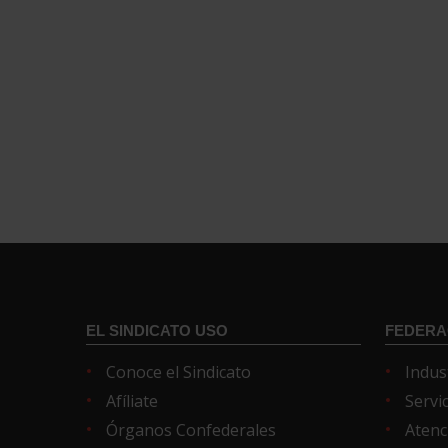
EL SINDICATO USO
FEDERA
Conoce el Sindicato
Indus
Afíliate
Servi
Órganos Confederales
Atenc