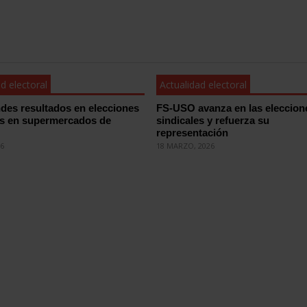
d electoral
Actualidad electoral
des resultados en elecciones
FS-USO avanza en las eleccion
es en supermercados de
sindicales y refuerza su
representación
26
18 MARZO, 2026