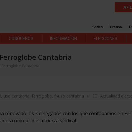
AFÍ
Sedes
Prensa
P
CONÓCENOS
INFORMACIÓN
ELECCIONES
Ferroglobe Cantabria
 Ferroglobe Cantabria
o
,
uso cantabria
,
ferroglobe
,
fi-uso cantabria
Actualidad electo
 ha renovado los 3 delegados con los que contábamos en Fer
uamos como primera fuerza sindical.