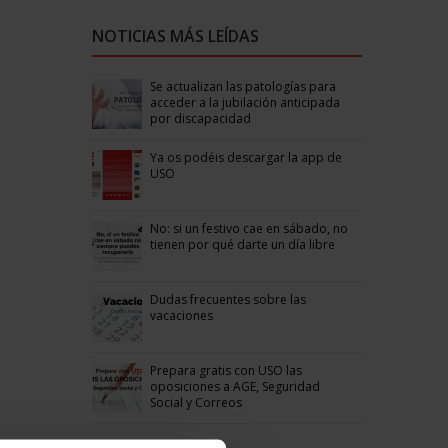
NOTICIAS MÁS LEÍDAS
Se actualizan las patologías para
acceder a la jubilación anticipada
por discapacidad
Ya os podéis descargar la app de
USO
No: si un festivo cae en sábado, no
tienen por qué darte un día libre
Dudas frecuentes sobre las
vacaciones
Prepara gratis con USO las
oposiciones a AGE, Seguridad
Social y Correos