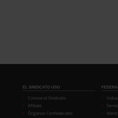
EL SINDICATO USO
FEDERA
Conoce el Sindicato
Indus
Afíliate
Servi
Órganos Confederales
Atenc