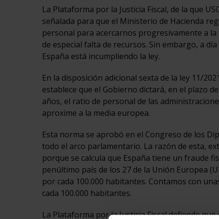
La Plataforma por la Justicia Fiscal, de la que 
señalada para que el Ministerio de Hacienda reg
personal para acercarnos progresivamente a la m
de especial falta de recursos. Sin embargo, a dí
España está incumpliendo la ley.
En la disposición adicional sexta de la ley 11/20
establece que el Gobierno dictará, en el plazo d
años, el ratio de personal de las administracion
aproxime a la media europea.
Esta norma se aprobó en el Congreso de los Dip
todo el arco parlamentario. La razón de esta, ex
porque se calcula que España tiene un fraude fis
penúltimo país de los 27 de la Unión Europea (
por cada 100.000 habitantes. Contamos con una
cada 100.000 habitantes.
La Plataforma por la Justicia Fiscal defiende que 