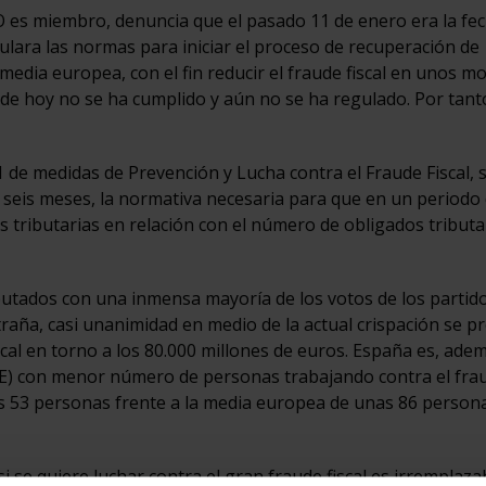
USO es miembro, denuncia que el pasado 11 de enero era la fe
ulara las normas para iniciar el proceso de recuperación de
edia europea, con el fin reducir el fraude fiscal en unos 
a de hoy no se ha cumplido y aún no se ha regulado. Por tant
21 de medidas de Prevención y Lucha contra el Fraude Fiscal, 
e seis meses, la normativa necesaria para que en un periodo 
es tributarias en relación con el número de obligados tributa
utados con una inmensa mayoría de los votos de los partid
traña, casi unanimidad en medio de la actual crispación se p
cal en torno a los 80.000 millones de euros. España es, adem
UE) con menor número de personas trabajando contra el frau
s 53 personas frente a la media europea de unas 86 person
si se quiere luchar contra el gran fraude fiscal es irremplaza