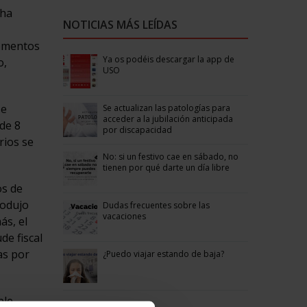
cha
NOTICIAS MÁS LEÍDAS
momentos
Ya os podéis descargar la app de
o,
USO
se
Se actualizan las patologías para
acceder a la jubilación anticipada
de 8
por discapacidad
rios se
No: si un festivo cae en sábado, no
tienen por qué darte un día libre
os de
rodujo
Dudas frecuentes sobre las
vacaciones
ás, el
de fiscal
as por
¿Puedo viajar estando de baja?
ble