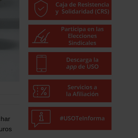
char
euros