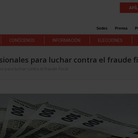
AFÍ
Sedes
Prensa
P
CONÓCENOS
INFORMACIÓN
ELECCIONES
ionales para luchar contra el fraude fi
 para luchar contra el fraude fiscal