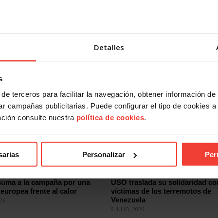
uanto antes, ya que el seguimiento y la lucha contra los gr
des fortunas, requieren un enorme esfuerzo de investigació
los medios necesarios.
Detalles
s
de terceros para facilitar la navegación, obtener información de
r campañas publicitarias. Puede configurar el tipo de cookies a ut
ación consulte nuestra
política de cookies
.
sarias
Personalizar
Per
ional
Internacional
uma a la campaña por una
USO traslada su solidaridad co
 europea frente al calor
víctimas de los terremotos de
Venezuela
026
9 JULIO, 2026