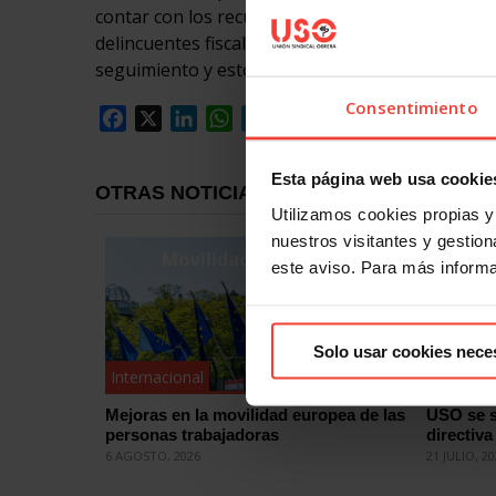
contar con los recursos personales necesarios c
delincuentes fiscales, grandes empresas y gran
seguimiento y esto es imposible de realizar sin 
Consentimiento
Facebook
X
LinkedIn
WhatsApp
Telegram
Email
Compartir
Esta página web usa cookie
OTRAS NOTICIAS
Utilizamos cookies propias y 
nuestros visitantes y gestiona
este aviso. Para más inform
Solo usar cookies nece
Internacional
Internac
Mejoras en la movilidad europea de las
USO se s
personas trabajadoras
directiva
6 AGOSTO, 2026
21 JULIO, 2