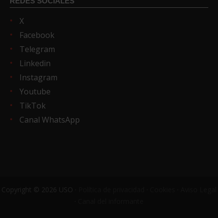
REDES SOCIALES
X
Facebook
Telegram
Linkedin
Instagram
Youtube
TikTok
Canal WhatsApp
Copyright © 2026 USO ·
Política de privacidad
·
Cookies
·
Aviso Legal
·
Canal del informante