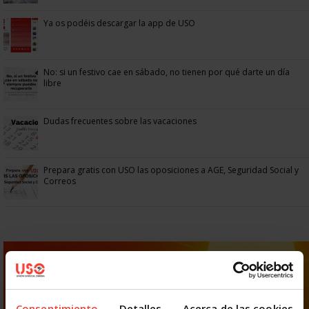
Ya os podéis descargar la app de USO
No: si un festivo cae en sábado, no tienen por qué darte un día
libre
Dudas frecuentes sobre las vacaciones
Prepara gratis con USO las oposiciones a AGE, Seguridad Social y
Correos
Consentimiento
Detalles
Acerca de las cookies