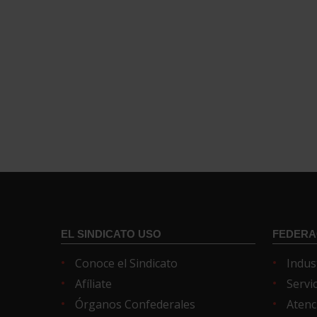
EL SINDICATO USO
FEDERA
Conoce el Sindicato
Indus
Afíliate
Servi
Órganos Confederales
Atenc