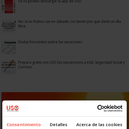
Ya os podéis descargar la app de USO
No: si un festivo cae en sábado, no tienen por qué darte un día
libre
Dudas frecuentes sobre las vacaciones
Prepara gratis con USO las oposiciones a AGE, Seguridad Social y
Correos
Consentimiento
Detalles
Acerca de las cookies