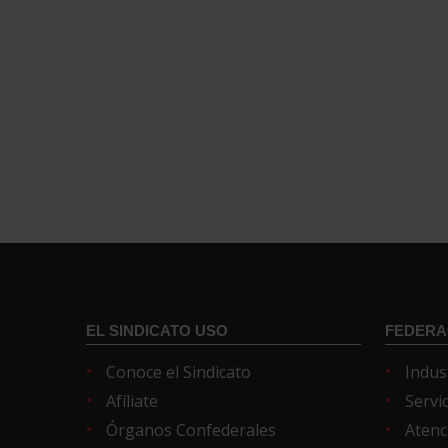
EL SINDICATO USO
FEDERA
Conoce el Sindicato
Indus
Afíliate
Servi
Órganos Confederales
Atenc