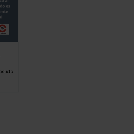
s
roducto