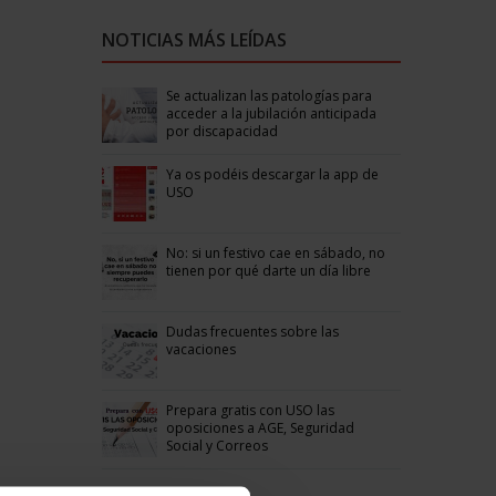
NOTICIAS MÁS LEÍDAS
Se actualizan las patologías para
acceder a la jubilación anticipada
por discapacidad
Ya os podéis descargar la app de
USO
No: si un festivo cae en sábado, no
tienen por qué darte un día libre
Dudas frecuentes sobre las
vacaciones
Prepara gratis con USO las
oposiciones a AGE, Seguridad
Social y Correos