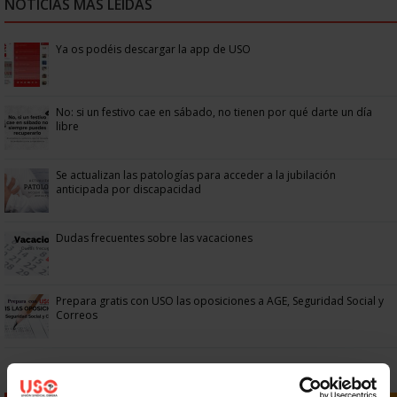
NOTICIAS MÁS LEÍDAS
Ya os podéis descargar la app de USO
No: si un festivo cae en sábado, no tienen por qué darte un día
libre
Se actualizan las patologías para acceder a la jubilación
anticipada por discapacidad
Dudas frecuentes sobre las vacaciones
Prepara gratis con USO las oposiciones a AGE, Seguridad Social y
Correos