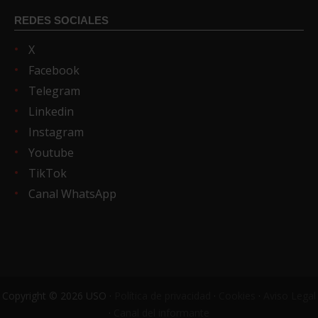
REDES SOCIALES
X
Facebook
Telegram
Linkedin
Instagram
Youtube
TikTok
Canal WhatsApp
Copyright © 2026 USO ·
Política de privacidad
·
Cookies
·
Aviso Legal
·
Canal del informante