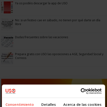
Ya os podéis descargar la app de USO
No: si un festivo cae en sábado, no tienen por qué darte un día
libre
Dudas frecuentes sobre las vacaciones
Prepara gratis con USO las oposiciones a AGE, Seguridad Social y
Correos
Consentimiento
Detalles
Acerca de las cookies