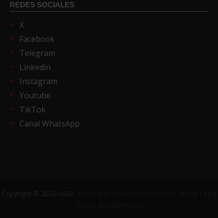
REDES SOCIALES
X
Facebook
Telegram
Linkedin
Instagram
Youtube
TikTok
Canal WhatsApp
Copyright © 2026 USO ·
Política de privacidad
·
Cookies
·
Aviso Legal
·
Canal del informante