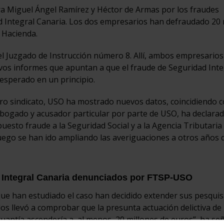
a Miguel Ángel Ramírez y Héctor de Armas por los fraudes
d Integral Canaria. Los dos empresarios han defraudado 20 
a Hacienda.
l Juzgado de Instrucción número 8. Allí, ambos empresarios
evos informes que apuntan a que el fraude de Seguridad Inte
esperado en un principio.
tro sindicato, USO ha mostrado nuevos datos, coincidiendo c
abogado y acusador particular por parte de USO, ha declara
puesto fraude a la Seguridad Social y a la Agencia Tributaria
luego se han ido ampliando las averiguaciones a otros años 
ad Integral Canaria denunciados por FTSP-USO
que han estudiado el caso han decidido extender sus pesqui
 los llevó a comprobar que la presunta actuación delictiva de 
cuantía ascendería a, al menos 20 millones de euros”, ha señ