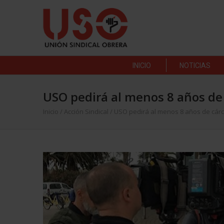
INICIO
NOTICIAS
USO pedirá al menos 8 años de 
Inicio
/
Acción Sindical
/
USO pedirá al menos 8 años de cárc