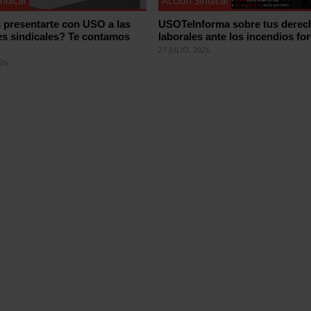
ndical
Acción Sindical
 presentarte con USO a las
USOTeInforma sobre tus derec
es sindicales? Te contamos
laborales ante los incendios for
27 JULIO, 2026
026