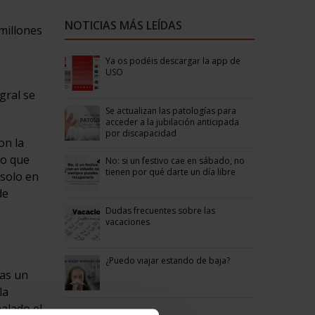
NOTICIAS MÁS LEÍDAS
millones
Ya os podéis descargar la app de
USO
gral se
Se actualizan las patologías para
acceder a la jubilación anticipada
por discapacidad
on la
do que
No: si un festivo cae en sábado, no
tienen por qué darte un día libre
 solo en
de
Dudas frecuentes sobre las
vacaciones
¿Puedo viajar estando de baja?
sas un
la
alado el