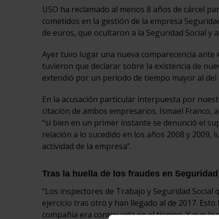
USO ha reclamado al menos 8 años de cárcel par
cometidos en la gestión de la empresa Segurida
de euros, que ocultaron a la Seguridad Social y 
Ayer tuvo lugar una nueva comparecencia ante e
tuvieron que declarar sobre la existencia de nu
extendió por un período de tiempo mayor al del 
En la acusación particular interpuesta por nues
citación de ambos empresarios. Ismael Franco, 
“si bien en un primer instante se denunció el su
relación a lo sucedido en los años 2008 y 2009, 
actividad de la empresa”.
Tras la huella de los fraudes en Segurid
“Los inspectores de Trabajo y Seguridad Social 
ejercicio tras otro y han llegado al de 2017. Esto
compañía era continuada en el tiempo. Y que la 