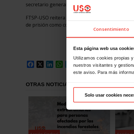
secretario general de la FTSP-USO en Canarias, 
FTSP-USO reitera que, si el caso supera la fase d
de prisión como condena para estos dos empres
Consentimiento
Esta página web usa cookie
Utilizamos cookies propias y 
Facebook
X
LinkedIn
WhatsApp
Telegram
Email
Compartir
nuestros visitantes y gestiona
este aviso. Para más inform
OTRAS NOTICIAS
Solo usar cookies nece