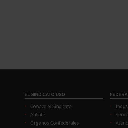
EL SINDICATO USO
FEDERA
Conoce el Sindicato
Indus
Afíliate
Servi
Órganos Confederales
Atenc