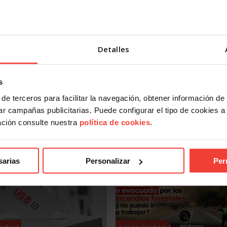
Juan Díaz.
e instrucción y es llevado a juicio, USO pedirá un mínimo de
arios, a los que apunta como sus responsables.
Detalles
s
de terceros para facilitar la navegación, obtener información de
r campañas publicitarias. Puede configurar el tipo de cookies a ut
ación consulte nuestra
política de cookies
.
sarias
Personalizar
Per