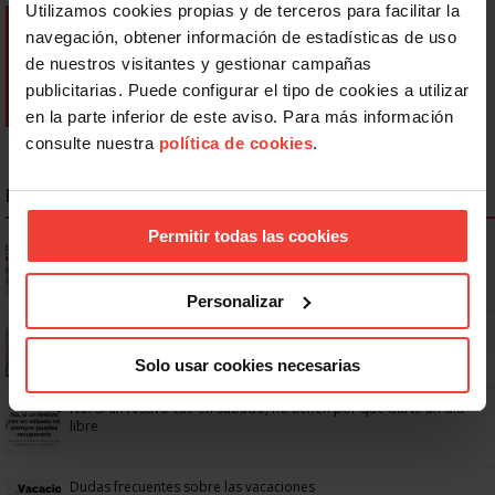
Utilizamos cookies propias y de terceros para facilitar la
navegación, obtener información de estadísticas de uso
de nuestros visitantes y gestionar campañas
publicitarias. Puede configurar el tipo de cookies a utilizar
en la parte inferior de este aviso. Para más información
consulte nuestra
política de cookies
.
NOTICIAS MÁS LEÍDAS
Permitir todas las cookies
Ya os podéis descargar la app de USO
Personalizar
Se actualizan las patologías para acceder a la jubilación
anticipada por discapacidad
Solo usar cookies necesarias
No: si un festivo cae en sábado, no tienen por qué darte un día
libre
Dudas frecuentes sobre las vacaciones