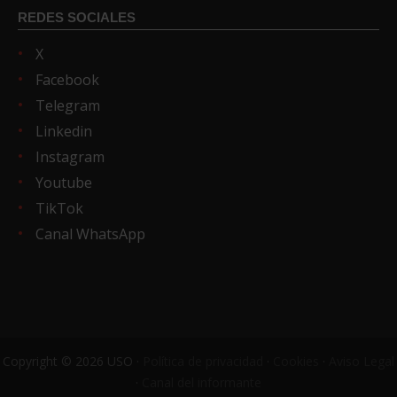
REDES SOCIALES
X
Facebook
Telegram
Linkedin
Instagram
Youtube
TikTok
Canal WhatsApp
Copyright © 2026 USO ·
Política de privacidad
·
Cookies
·
Aviso Legal
·
Canal del informante