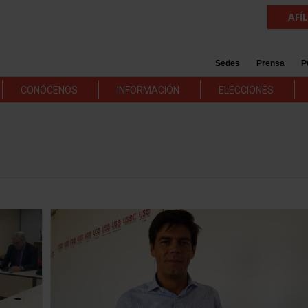
AFÍ
Sedes
Prensa
P
CONÓCENOS
INFORMACIÓN
ELECCIONES