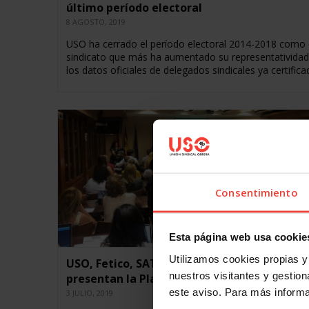
último período electoral
8 AGOSTO, 2019
USO ha cerrado el período electoral 2014-2018 como 
sindicato que más ha aumentado su representatividad
los datos oficiales de delegados sindicales ya certific
Consentimiento
Esta página web usa cookie
Utilizamos cookies propias y 
USO, Fetico, SATSE, ANPE, CCP, Gestha y CS
nuestros visitantes y gestiona
presentan la Plataforma Sindical Plural
este aviso. Para más inform
3 JULIO, 2019