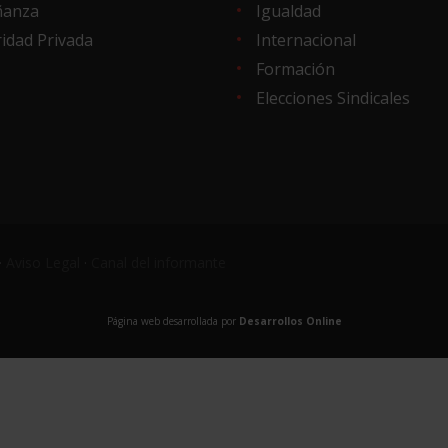
ñanza
Igualdad
idad Privada
Internacional
Formación
Elecciones Sindicales
·
Aviso Legal
·
Canal del informante
Página web desarrollada por
Desarrollos Online