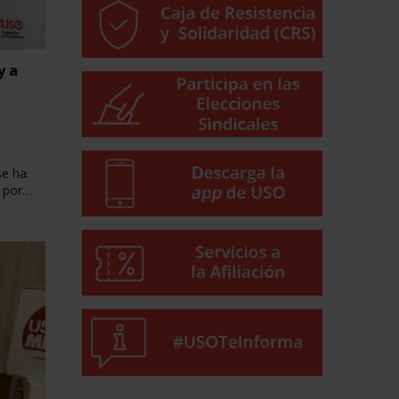
y a
s
se ha
o por…