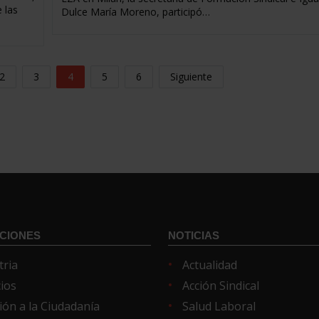
 las
Dulce María Moreno, participó…
2
3
4
5
6
Siguiente
CIONES
NOTICIAS
tria
Actualidad
cios
Acción Sindical
ión a la Ciudadanía
Salud Laboral