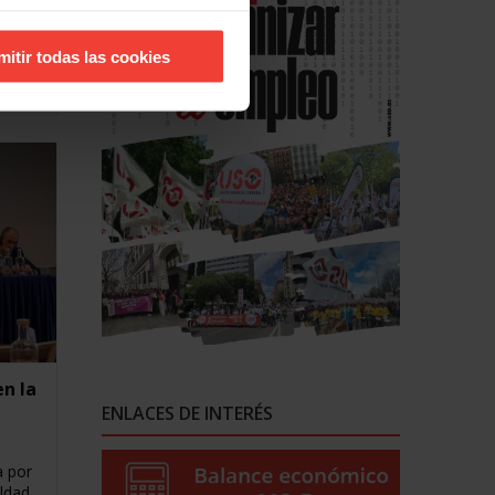
ido
mitir todas las cookies
ón
n la
ENLACES DE INTERÉS
a por
ldad,