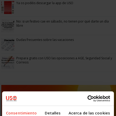
Ya os podéis descargar la app de USO
No: si un festivo cae en sábado, no tienen por qué darte un día
libre
Dudas frecuentes sobre las vacaciones
Prepara gratis con USO las oposiciones a AGE, Seguridad Social y
Correos
Consentimiento
Detalles
Acerca de las cookies