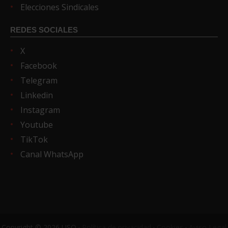
Elecciones Sindicales
REDES SOCIALES
X
Facebook
Telegram
Linkedin
Instagram
Youtube
TikTok
Canal WhatsApp
Copyright © 2026 USO ·
Política de privacidad
·
Cookies
·
Aviso Legal