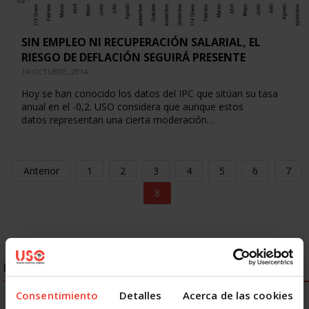
SIN EMPLEO NI RECUPERACIÓN SALARIAL, EL
RIESGO DE DEFLACIÓN SEGUIRÁ PRESENTE
14 OCTUBRE, 2014
Hoy se han conocido los datos del IPC que sitúan su tasa
anual en el -0,2. USO considera que aunque estos
datos representan una cierta moderación…
Anterior
1
2
3
4
5
6
7
8
ENLACES DESTACADOS
Consentimiento
Detalles
Acerca de las cookies