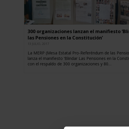
300 organizaciones lanzan el manifiesto ‘Bl
las Pensiones en la Constitución’
13 JULIO, 2017
La MERP (Mesa Estatal Pro-Referéndum de las Pensi
lanza el manifiesto ‘Blindar Las Pensiones en la Consti
con el respaldo de 300 organizaciones y 80…