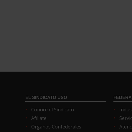
EL SINDICATO USO
FEDERA
Conoce el Sindicato
Indus
Afíliate
Servi
Órganos Confederales
Atenc