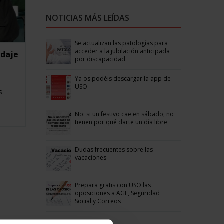
NOTICIAS MÁS LEÍDAS
Se actualizan las patologías para
acceder a la jubilación anticipada
ndaje
por discapacidad
Ya os podéis descargar la app de
USO
s
No: si un festivo cae en sábado, no
tienen por qué darte un día libre
Dudas frecuentes sobre las
vacaciones
Prepara gratis con USO las
oposiciones a AGE, Seguridad
Social y Correos