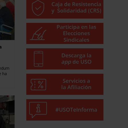
a
éndum
e ha