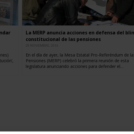
indar
La MERP anuncia acciones en defensa del bli
constitucional de las pensiones
29 NOVIEMBRE, 2016
ones)
En el día de ayer, la Mesa Estatal Pro-Referéndum de la
tución’,
Pensiones (MERP) celebró la primera reunión de esta
legislatura anunciando acciones para defender el…