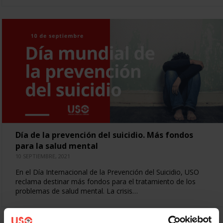
Día de la prevención del suicidio. Más fondos
para la salud mental
10 SEPTIEMBRE, 2021
En el Día Internacional de la Prevención del Suicidio, USO
reclama destinar más fondos para el tratamiento de los
problemas de salud mental. La crisis…