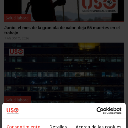
Salud laboral
Junio, el mes de la gran ola de calor, deja 65 muertes en el
trabajo
7 AGOSTO, 2026
Salud laboral
Presentismo, ir a trabajar enfermo por miedo: el problema
que ninguna empresa quiere medir
5 AGOSTO, 2026
Consentimiento
Detalles
Acerca de las cookies