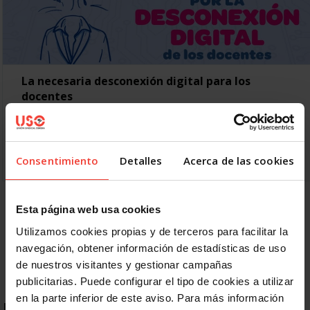
La necesaria desconexión digital para los
docentes
8 JUNIO, 2020
Tras tres meses de excepción, es necesario regular la
desconexión digital y otros aspectos del teletrabajo para
seguir con la actividad docente El teletrabajo llegó a…
Consentimiento
Detalles
Acerca de las cookies
Anterior
1
2
3
4
5
6
Esta página web usa cookies
Utilizamos cookies propias y de terceros para facilitar la
Siguiente
navegación, obtener información de estadísticas de uso
de nuestros visitantes y gestionar campañas
publicitarias. Puede configurar el tipo de cookies a utilizar
en la parte inferior de este aviso. Para más información
ENLACES DESTACADOS