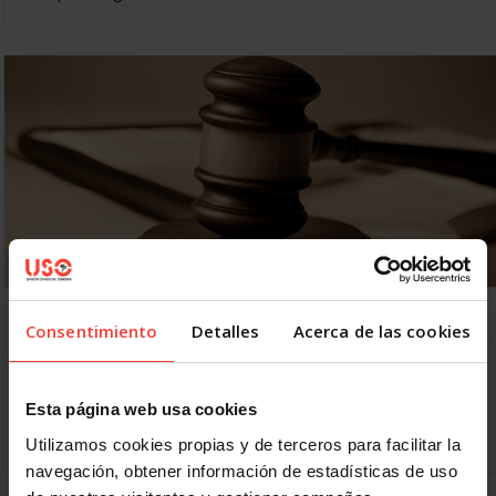
El Supremo da la razón a USO: CCOO y UGT no
Consentimiento
Detalles
Acerca de las cookies
nos echan del Consejo de Desarrollo Sostenible
24 OCTUBRE, 2023
El Supremo rechaza el recurso de casación de CCOO y UGT
Esta página web usa cookies
y nos da la razón: USO, miembro del Consejo de Desarrollo
Sostenible El Tribunal Supremo…
Utilizamos cookies propias y de terceros para facilitar la
navegación, obtener información de estadísticas de uso