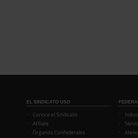
EL SINDICATO USO
FEDERA
Conoce el Sindicato
Indus
Afíliate
Servi
Órganos Confederales
Atenc