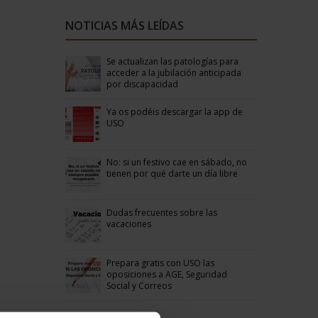
NOTICIAS MÁS LEÍDAS
Se actualizan las patologías para
acceder a la jubilación anticipada
por discapacidad
Ya os podéis descargar la app de
USO
No: si un festivo cae en sábado, no
tienen por qué darte un día libre
Dudas frecuentes sobre las
vacaciones
Prepara gratis con USO las
oposiciones a AGE, Seguridad
Social y Correos