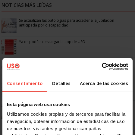
NOTICIAS MÁS LEÍDAS
Se actualizan las patologías para acceder a la jubilación
anticipada por discapacidad
Ya os podéis descargar la app de USO
No: si un festivo cae en sábado, no tienen por qué darte un día
libre
Consentimiento
Detalles
Acerca de las cookies
Dudas frecuentes sobre las vacaciones
Esta página web usa cookies
¿Puedo viajar estando de baja?
Utilizamos cookies propias y de terceros para facilitar la
navegación, obtener información de estadísticas de uso
de nuestros visitantes y gestionar campañas