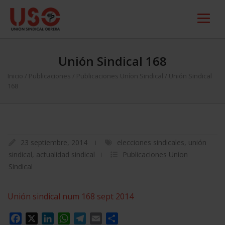
Unión Sindical 168
Inicio
/
Publicaciones
/
Publicaciones Uníon Sindical
/
Unión Sindical
168
23 septiembre, 2014
elecciones sindicales
,
unión
sindical
,
actualidad sindical
Publicaciones Uníon
Sindical
Unión sindical num 168 sept 2014
Facebook
X
LinkedIn
WhatsApp
Telegram
Email
Compartir