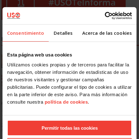
Consentimiento
Detalles
Acerca de las cookies
NOTICIAS MÁS LEÍDAS
Se actualizan las patologías para acceder a la jubilación
Esta página web usa cookies
anticipada por discapacidad
Utilizamos cookies propias y de terceros para facilitar la
navegación, obtener información de estadísticas de uso
Ya os podéis descargar la app de USO
de nuestros visitantes y gestionar campañas
publicitarias. Puede configurar el tipo de cookies a utilizar
en la parte inferior de este aviso. Para más información
No: si un festivo cae en sábado, no tienen por qué darte un día
consulte nuestra
política de cookies
.
libre
Dudas frecuentes sobre las vacaciones
Permitir todas las cookies