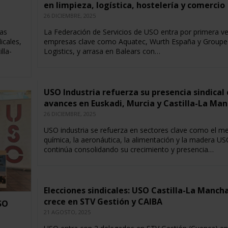
en limpieza, logística, hostelería y comercio
26 DICIEMBRE, 2025
las
La Federación de Servicios de USO entra por primera v
icales,
empresas clave como Aquatec, Wurth España y Groupe
lla-
Logistics, y arrasa en Balears con…
USO Industria refuerza su presencia sindical
avances en Euskadi, Murcia y Castilla-La Ma
26 DICIEMBRE, 2025
USO industria se refuerza en sectores clave como el met
química, la aeronáutica, la alimentación y la madera US
continúa consolidando su crecimiento y presencia…
Elecciones sindicales: USO Castilla-La Manch
crece en STV Gestión y CAIBA
SO
21 AGOSTO, 2025