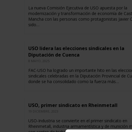
La nueva Comisión Ejecutiva de USO apuesta por la
modernización y transformación de economía de Casti
Mancha con las personas como protagonistas Javier 
sido…
USO lidera las elecciones sindicales en la
Diputación de Cuenca
8 MAYO, 2025
FAC-USO ha logrado un importante hito en las elecci
sindicales celebradas en la Diputación Provincial de C
donde se ha consolidado como la fuerza más…
USO, primer sindicato en Rheinmetall
19 DICIEMBRE, 2023
USO-Industria se convierte en el primer sindicato en
Rheinmetall, industria armamentística y de munición mi
con centro de trabajo en Albacete. El resultado obten