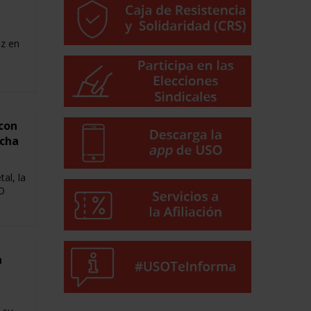
ez en
 con
ncha
al, la
O
a