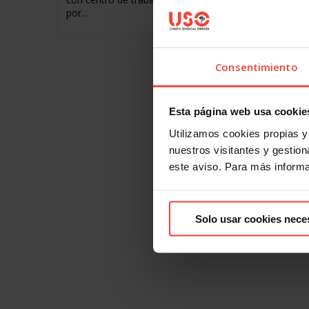
por…
Consentimiento
Esta página web usa cookie
Utilizamos cookies propias y 
nuestros visitantes y gestiona
este aviso. Para más inform
1
2
3
Solo usar cookies nece