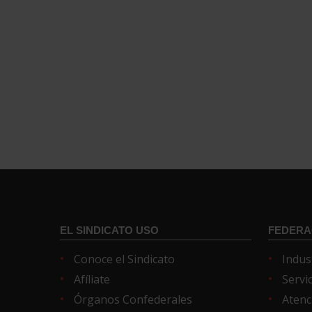
EL SINDICATO USO
FEDERA
Conoce el Sindicato
Indus
Afíliate
Servi
Órganos Confederales
Atenc