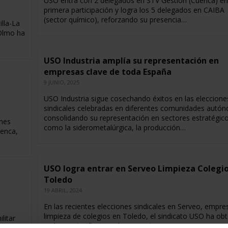
USO entra con 2 delegados en STV Gestión (Cuenca) en
primera participación y logra los 5 delegados en CAIBA
(sector químico), reforzando su presencia…
lla-La
Olmo ha
USO Industria amplía su representación en
empresas clave de toda España
9 JUNIO, 2025
USO Industria sigue cosechando éxitos en las eleccione
sindicales celebradas en diferentes comunidades autó
consolidando su representación en sectores estratégic
ones
como la siderometalúrgica, la producción…
uenca,
USO logra entrar en Serveo Limpieza Colegio
Toledo
19 ABRIL, 2024
En las recientes elecciones sindicales en Serveo, empre
limpieza de colegios en Toledo, el sindicato USO ha ob
litar
un logro significativo al conseguir, por…
ido