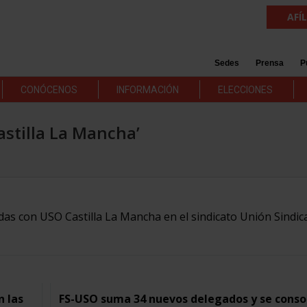
AFÍ
Sedes
Prensa
P
CONÓCENOS
INFORMACIÓN
ELECCIONES
astilla La Mancha’
adas con USO Castilla La Mancha en el sindicato Unión Sindic
n las
FS-USO suma 34 nuevos delegados y se conso