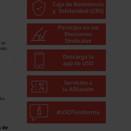
 en
ando
aba
s de