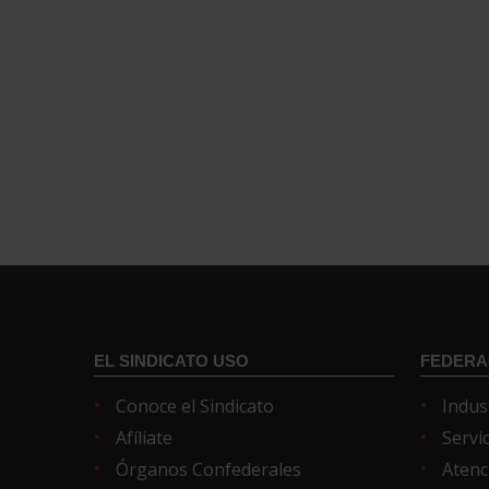
EL SINDICATO USO
FEDERA
Conoce el Sindicato
Indus
Afíliate
Servi
Órganos Confederales
Atenc