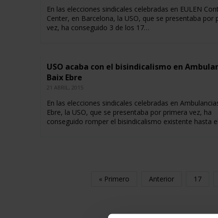
En las elecciones sindicales celebradas en EULEN Con
Center, en Barcelona, la USO, que se presentaba por 
vez, ha conseguido 3 de los 17…
USO acaba con el bisindicalismo en Ambula
Baix Ebre
21 ABRIL, 2015
En las elecciones sindicales celebradas en Ambulancia
Ebre, la USO, que se presentaba por primera vez, ha
conseguido romper el bisindicalismo existente hasta e
« Primero
Anterior
17