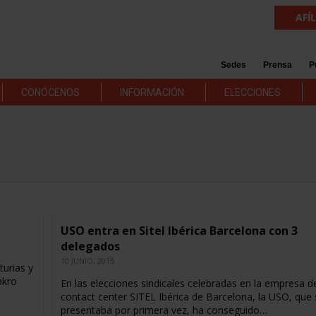
AFÍ
Sedes
Prensa
P
CONÓCENOS
INFORMACIÓN
ELECCIONES
USO entra en Sitel Ibérica Barcelona con 3
delegados
10 JUNIO, 2015
turias y
akro
En las elecciones sindicales celebradas en la empresa d
contact center SITEL Ibérica de Barcelona, la USO, que 
presentaba por primera vez, ha conseguido…