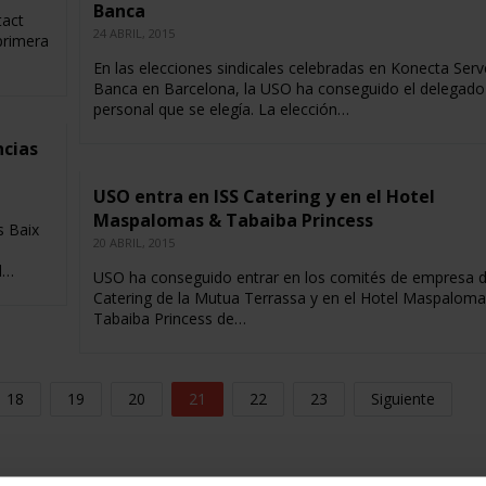
Banca
tact
24 ABRIL, 2015
primera
En las elecciones sindicales celebradas en Konecta Serv
Banca en Barcelona, la USO ha conseguido el delegado
personal que se elegía. La elección…
ncias
USO entra en ISS Catering y en el Hotel
Maspalomas & Tabaiba Princess
s Baix
20 ABRIL, 2015
l…
USO ha conseguido entrar en los comités de empresa d
Catering de la Mutua Terrassa y en el Hotel Maspalom
Tabaiba Princess de…
18
19
20
21
22
23
Siguiente