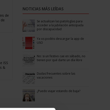
NOTICIAS MÁS LEÍDAS
eis de
 de
Se actualizan las patologías para
acceder a la jubilación anticipada
por discapacidad
Ya os podéis descargar la app de
USO
No: si un festivo cae en sábado, no
tienen por qué darte un día libre
e ISS
as &
Dudas frecuentes sobre las
vacaciones
¿Puedo viajar estando de baja?