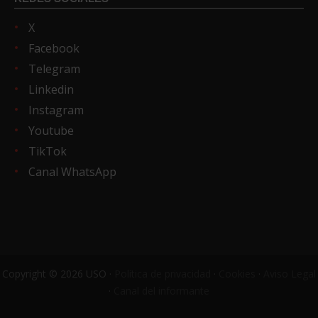
X
Facebook
Telegram
Linkedin
Instagram
Youtube
TikTok
Canal WhatsApp
Copyright © 2026 USO ·
Política de privacidad
·
Cookies
·
Aviso Legal
·
Canal del informante