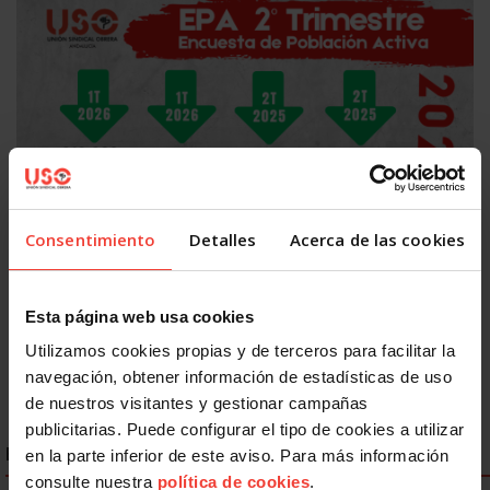
Actualidad
Consentimiento
Detalles
Acerca de las cookies
El empleo crece en España, pero USO alerta: 2,5 millones
de personas siguen en paro
28 JULIO, 2026
Esta página web usa cookies
Utilizamos cookies propias y de terceros para facilitar la
navegación, obtener información de estadísticas de uso
de nuestros visitantes y gestionar campañas
publicitarias. Puede configurar el tipo de cookies a utilizar
ENLACES DESTACADOS
en la parte inferior de este aviso. Para más información
consulte nuestra
política de cookies
.