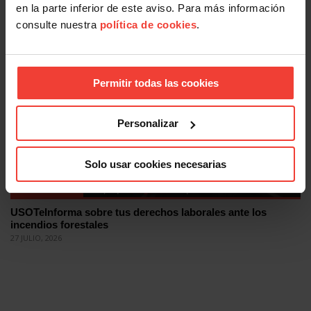
en la parte inferior de este aviso. Para más información
¿Quieres presentarte con USO a las elecciones sindicales?
consulte nuestra
política de cookies
.
Te contamos cómo
29 JULIO, 2026
Permitir todas las cookies
Personalizar
Solo usar cookies necesarias
Acción Sindical
USOTeInforma sobre tus derechos laborales ante los
incendios forestales
27 JULIO, 2026