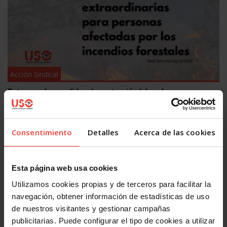
Acción Sindical
Estas son las medidas de protección laboral para personas
afectadas por los incendios
30 JULIO, 2026
Consentimiento
Detalles
Acerca de las cookies
Esta página web usa cookies
Utilizamos cookies propias y de terceros para facilitar la
navegación, obtener información de estadísticas de uso
de nuestros visitantes y gestionar campañas
Acción Sindical
publicitarias. Puede configurar el tipo de cookies a utilizar