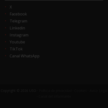
X
Facebook
Telegram
Linkedin
Instagram
Youtube
TikTok
Canal WhatsApp
Copyright © 2026 USO ·
Política de privacidad
·
Cookies
·
Aviso Legal
·
Canal del informante