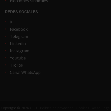
Elecciones Sindicales
REDES SOCIALES
X
Facebook
Telegram
Linkedin
Instagram
Youtube
TikTok
Canal WhatsApp
Copyright © 2026 USO ·
Política de privacidad
·
Cookies
·
Aviso Legal