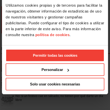
Utilizamos cookies propias y de terceros para facilitar la
navegación, obtener información de estadísticas de uso
de nuestros visitantes y gestionar campañas
publicitarias. Puede configurar el tipo de cookies a utilizar
en la parte inferior de este aviso. Para más información
consulte nuestra
política de cookies
.
NOTICIAS MÁS LEÍDAS
Permitir todas las cookies
Se actualizan las patologías para acceder a la jubilación
anticipada por discapacidad
Personalizar
Ya os podéis descargar la app de USO
Solo usar cookies necesarias
No: si un festivo cae en sábado, no tienen por qué darte un día
libre