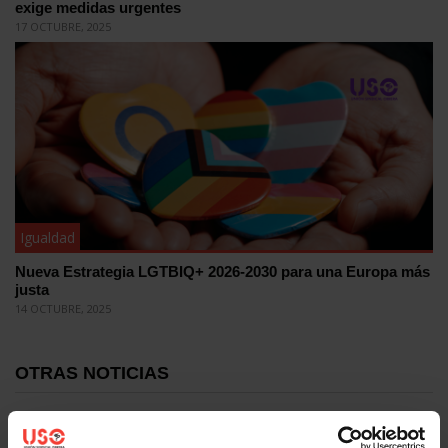
exige medidas urgentes
17 OCTUBRE, 2025
Igualdad
Nueva Estrategia LGTBIQ+ 2026-2030 para una Europa más
justa
14 OCTUBRE, 2025
OTRAS NOTICIAS