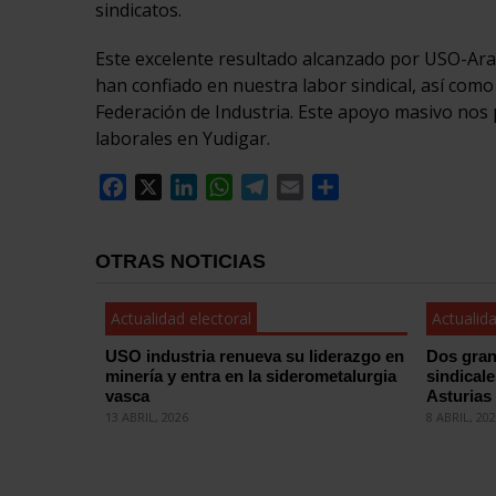
sindicatos.
Este excelente resultado alcanzado por USO-Arag
han confiado en nuestra labor sindical, así como
Federación de Industria. Este apoyo masivo nos 
laborales en Yudigar.
Facebook
X
LinkedIn
WhatsApp
Telegram
Email
Compartir
OTRAS NOTICIAS
Actualidad electoral
Actualida
USO industria renueva su liderazgo en
Dos gran
minería y entra en la siderometalurgia
sindical
vasca
Asturias
13 ABRIL, 2026
8 ABRIL, 20