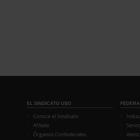
EL SINDICATO USO
FEDERA
Conoce el Sindicato
Indus
Afíliate
Servi
Órganos Confederales
Atenc