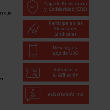
es que
es