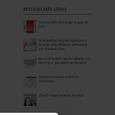
NOTICIAS MÁS LEÍDAS
Ya os podéis descargar la app de
USO
Se actualizan las patologías para
acceder a la jubilación anticipada
por discapacidad
No: si un festivo cae en sábado, no
tienen por qué darte un día libre
Dudas frecuentes sobre las
vacaciones
¿Puedo viajar estando de baja?