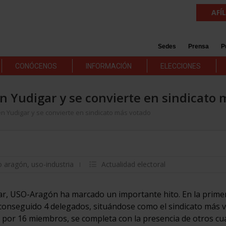
AFÍ
Sedes
Prensa
P
CONÓCENOS
INFORMACIÓN
ELECCIONES
n Yudigar y se convierte en sindicato
n Yudigar y se convierte en sindicato más votado
o aragón
,
uso-industria
Actualidad electoral
digar, USO-Aragón ha marcado un importante hito. En la prime
 conseguido 4 delegados, situándose como el sindicato más 
 por 16 miembros, se completa con la presencia de otros cu