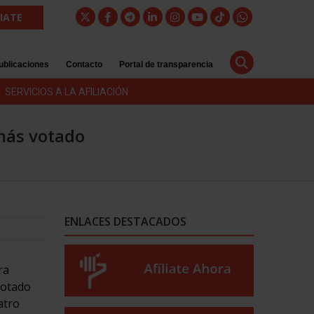
LIATE
ublicaciones
Contacto
Portal de transparencia
SERVICIOS A LA AFILIACIÓN
 más votado
ENLACES DESTACADOS
ra
votado
atro