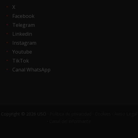
X
Facebook
Telegram
Linkedin
Instagram
Youtube
TikTok
Canal WhatsApp
Copyright © 2026 USO ·
Política de privacidad
·
Cookies
·
Aviso Legal
·
Canal del informante