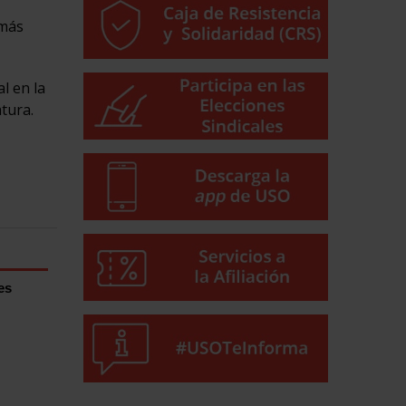
 más
l en la
tura.
es