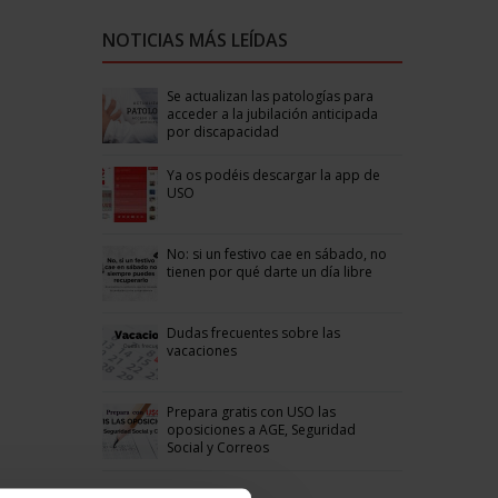
NOTICIAS MÁS LEÍDAS
Se actualizan las patologías para
acceder a la jubilación anticipada
por discapacidad
Ya os podéis descargar la app de
USO
No: si un festivo cae en sábado, no
tienen por qué darte un día libre
Dudas frecuentes sobre las
vacaciones
Prepara gratis con USO las
oposiciones a AGE, Seguridad
Social y Correos