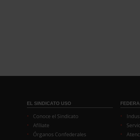
EL SINDICATO USO
FEDERA
Conoce el Sindicato
Indus
Afíliate
Servi
Órganos Confederales
Atenc