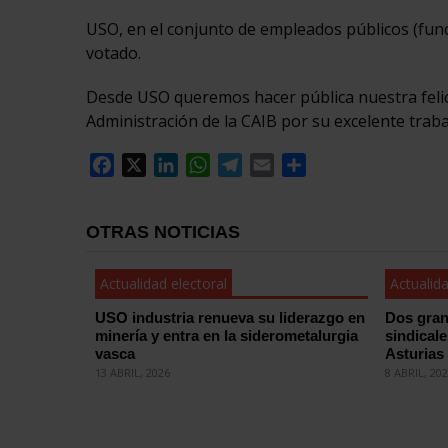
USO, en el conjunto de empleados públicos (funci
votado.
Desde USO queremos hacer pública nuestra felici
Administración de la CAIB por su excelente trab
Facebook
X
LinkedIn
WhatsApp
Telegram
Email
Compartir
OTRAS NOTICIAS
Actualidad electoral
Actualida
USO industria renueva su liderazgo en
Dos gran
minería y entra en la siderometalurgia
sindical
vasca
Asturias
13 ABRIL, 2026
8 ABRIL, 20