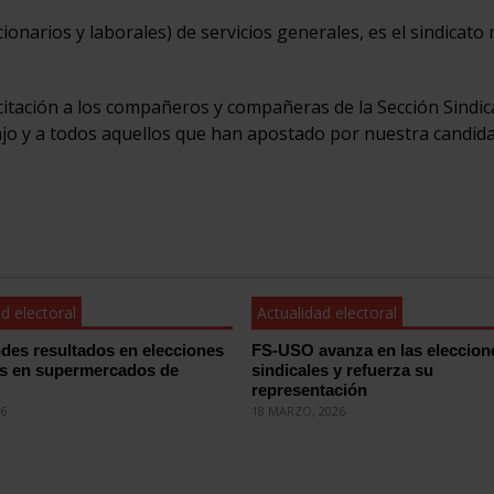
onarios y laborales) de servicios generales, es el sindicato
tación a los compañeros y compañeras de la Sección Sindica
ajo y a todos aquellos que han apostado por nuestra candida
d electoral
Actualidad electoral
des resultados en elecciones
FS-USO avanza en las eleccion
es en supermercados de
sindicales y refuerza su
representación
26
18 MARZO, 2026