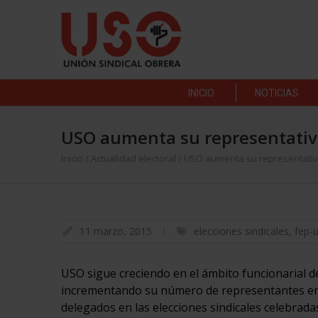
INICIO
NOTICIAS
USO aumenta su representativi
Inicio
/
Actualidad electoral
/
USO aumenta su representativi
11 marzo, 2015
elecciones sindicales
,
fep-
USO sigue creciendo en el ámbito funcionarial de
incrementando su número de representantes en l
delegados en las elecciones sindicales celebrada