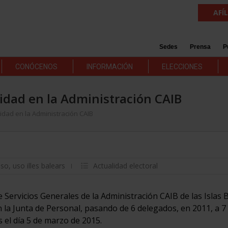
AFÍ
Sedes
Prensa
P
CONÓCENOS
INFORMACIÓN
ELECCIONES
dad en la Administración CAIB
dad en la Administración CAIB
uso
,
uso illes balears
Actualidad electoral
 Servicios Generales de la Administración CAIB de las Islas 
a Junta de Personal, pasando de 6 delegados, en 2011, a 7
s el día 5 de marzo de 2015.