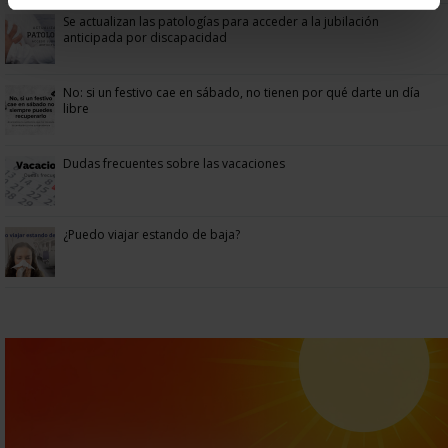
Se actualizan las patologías para acceder a la jubilación
anticipada por discapacidad
No: si un festivo cae en sábado, no tienen por qué darte un día
libre
Dudas frecuentes sobre las vacaciones
¿Puedo viajar estando de baja?