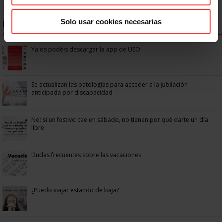
Solo usar cookies necesarias
NOTICIAS MÁS LEÍDAS
Ya os podéis descargar la app de USO
Se actualizan las patologías para acceder a la jubilación
anticipada por discapacidad
No: si un festivo cae en sábado, no tienen por qué darte un día
libre
Dudas frecuentes sobre las vacaciones
¿Puedo viajar estando de baja?