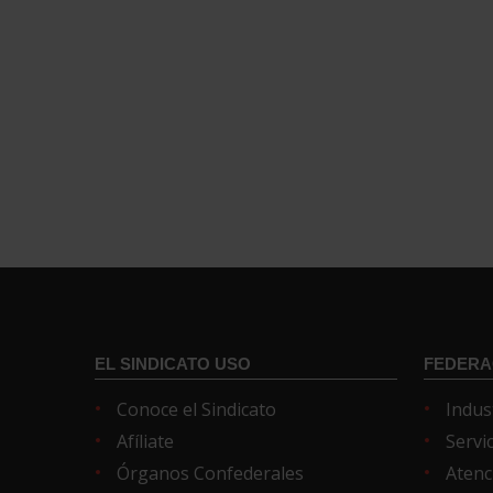
EL SINDICATO USO
FEDERA
Conoce el Sindicato
Indus
Afíliate
Servi
Órganos Confederales
Atenc