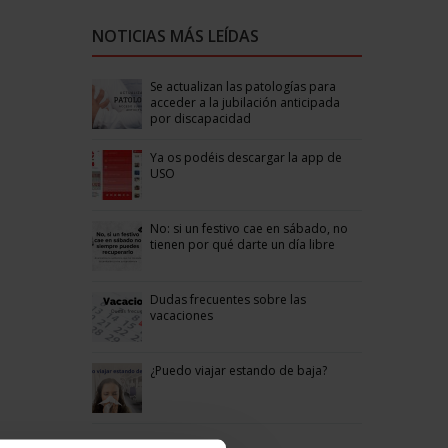
NOTICIAS MÁS LEÍDAS
Se actualizan las patologías para
acceder a la jubilación anticipada
por discapacidad
Ya os podéis descargar la app de
USO
No: si un festivo cae en sábado, no
tienen por qué darte un día libre
Dudas frecuentes sobre las
vacaciones
¿Puedo viajar estando de baja?