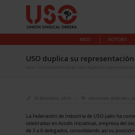
INICIO
NOTICIAS
USO duplica su representación 
Inicio
/
Actualidad electoral
/
USO duplica su representación 
16 diciembre, 2024
elecciones sindicales
,
u
La Federación de Industria de USO-Jaén ha conse
celebradas en Acodis Iniciativas, empresa del se
de 3 a 6 delegados, consolidando así su posició