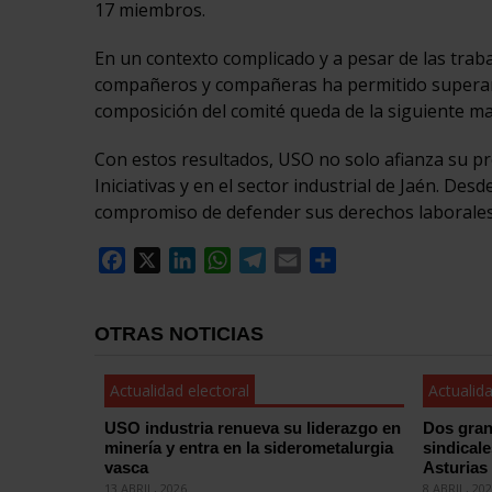
17 miembros.
En un contexto complicado y a pesar de las traba
compañeros y compañeras ha permitido superar t
composición del comité queda de la siguiente m
Con estos resultados, USO no solo afianza su pre
Iniciativas y en el sector industrial de Jaén. D
compromiso de defender sus derechos laborales 
Facebook
X
LinkedIn
WhatsApp
Telegram
Email
Compartir
OTRAS NOTICIAS
Actualidad electoral
Actualida
USO industria renueva su liderazgo en
Dos gran
minería y entra en la siderometalurgia
sindical
vasca
Asturias
13 ABRIL, 2026
8 ABRIL, 20