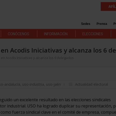
AFÍ
Sedes
Prensa
P
CONÓCENOS
INFORMACIÓN
ELECCIONES
en Acodis Iniciativas y alcanza los 6 d
en Acodis Iniciativas y alcanza los 6 delegados
so-andalucía
,
uso-industria
,
uso-jaén
Actualidad electoral
guido un excelente resultado en las elecciones sindicales
ctor industrial. USO ha logrado duplicar su representación,
n como fuerza sindical clave en el comité de empresa, compu