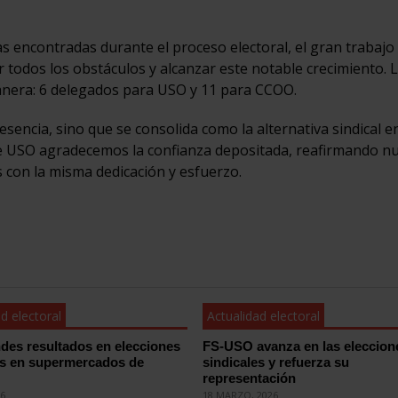
s encontradas durante el proceso electoral, el gran trabajo 
odos los obstáculos y alcanzar este notable crecimiento. 
anera: 6 delegados para USO y 11 para CCOO.
sencia, sino que se consolida como la alternativa sindical e
esde USO agradecemos la confianza depositada, reafirmando n
con la misma dedicación y esfuerzo.
d electoral
Actualidad electoral
des resultados en elecciones
FS-USO avanza en las eleccion
es en supermercados de
sindicales y refuerza su
representación
26
18 MARZO, 2026