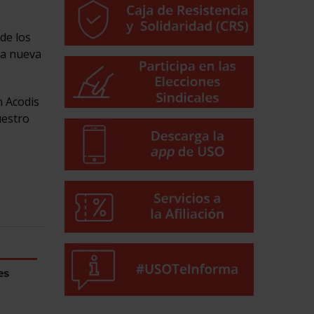
de los
La nueva
n Acodis
uestro
es