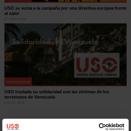
USO se suma a la campaña por una directiva europea frente
al calor
21 JULIO, 2026
Internacional
USO traslada su solidaridad con las víctimas de los
terremotos de Venezuela
9 JULIO, 2026