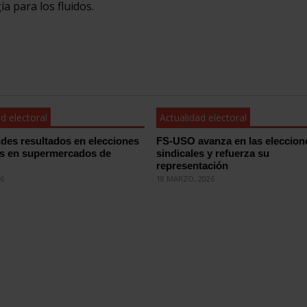
a para los fluidos.
d electoral
Actualidad electoral
des resultados en elecciones
FS-USO avanza en las eleccion
es en supermercados de
sindicales y refuerza su
representación
26
18 MARZO, 2026