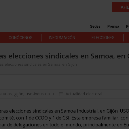
AFÍ
Sedes
Prensa
P
CONÓCENOS
INFORMACIÓN
ELECCIONES
s elecciones sindicales en Samoa, en 
as elecciones sindicales en Samoa, en Gijón
sturias
,
gijón
,
uso-industria
Actualidad electoral
as elecciones sindicales en Samoa Industrial, en Gijón. USO
comité, con 1 de CCOO y 1 de CSI. Esta empresa familiar, con
nar de delegaciones en todo el mundo, principalmente en E