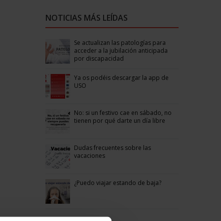
NOTICIAS MÁS LEÍDAS
Se actualizan las patologías para
acceder a la jubilación anticipada
por discapacidad
Ya os podéis descargar la app de
USO
No: si un festivo cae en sábado, no
tienen por qué darte un día libre
Dudas frecuentes sobre las
vacaciones
¿Puedo viajar estando de baja?