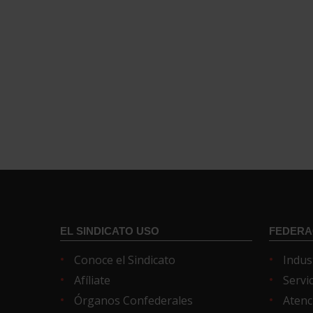
EL SINDICATO USO
FEDERA
Conoce el Sindicato
Indus
Afíliate
Servi
Órganos Confederales
Atenc