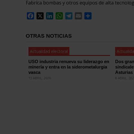
Fabrica bombas y otros equipos de alta tecnologí
Facebook
X
LinkedIn
WhatsApp
Telegram
Email
Compartir
OTRAS NOTICIAS
Actualidad electoral
Actualida
USO industria renueva su liderazgo en
Dos gran
minería y entra en la siderometalurgia
sindical
vasca
Asturias
13 ABRIL, 2026
8 ABRIL, 20